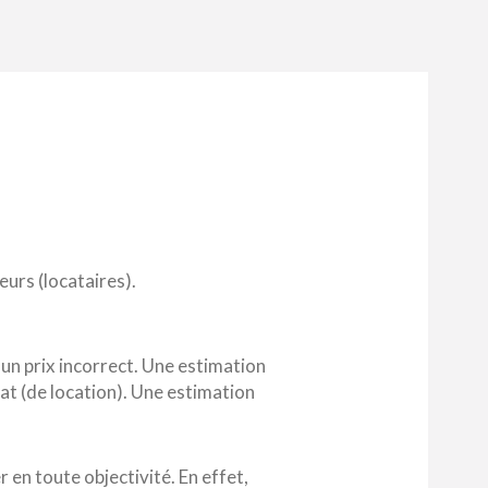
urs (locataires).
 un prix incorrect. Une estimation
t (de location). Une estimation
 en toute objectivité. En effet,